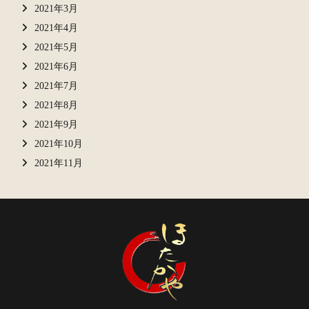
2021年3月
2021年4月
2021年5月
2021年6月
2021年7月
2021年8月
2021年9月
2021年10月
2021年11月