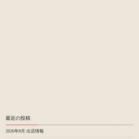
最近の投稿
2026年8月 出店情報