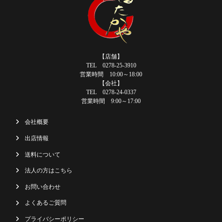
【店舗】
TEL 0278-25-3910
営業時間 10:00～18:00
【会社】
TEL 0278-24-0337
営業時間 9:00～17:00
会社概要
出店情報
送料について
法人の方はこちら
お問い合わせ
よくあるご質問
プライバシーポリシー