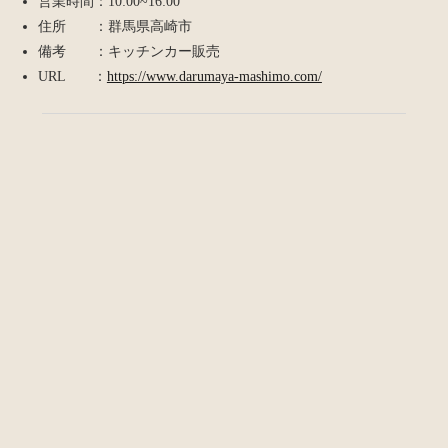
営業時間：10:00~16:00
住所 ：群馬県高崎市
備考 ：キッチンカー販売
URL ：
https://www.darumaya-mashimo.com/