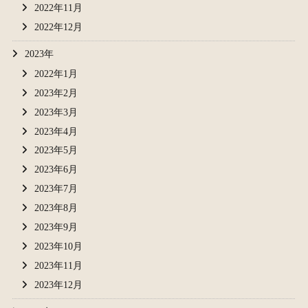
2022年11月
2022年12月
2023年
2022年1月
2023年2月
2023年3月
2023年4月
2023年5月
2023年6月
2023年7月
2023年8月
2023年9月
2023年10月
2023年11月
2023年12月