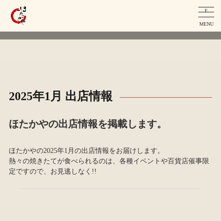
F
MENU
2025年1月 出店情報
ほたかやの出店情報を掲載します。
ほたかやの2025年1月の出店情報をお届けします。
熱々の焼きたてが食べられるのは、各種イベントや百貨店催事限
定ですので、お見逃しなく!!