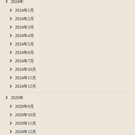
2024年
2024年1月
2024年2月
2024年3月
2024年4月
2024年5月
2024年6月
2024年7月
2024年10月
2024年11月
2024年12月
2020年
2020年9月
2020年10月
2020年11月
2020年12月