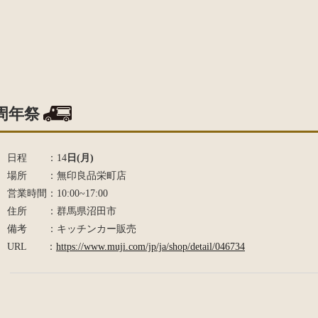
周年祭
日程 ：14
日(月)
場所 ：無印良品栄町店
営業時間：10:00~17:00
住所 ：群馬県沼田市
備考 ：キッチンカー販売
URL ：
https://www.muji.com/jp/ja/shop/detail/046734