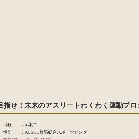
目指せ！未来のアスリートわくわく運動プロジ
日程 ：6
日(土)
場所 ：ALSOK群馬総合スポーツセンター