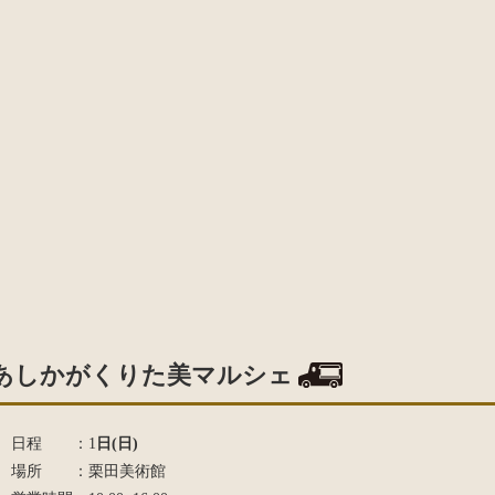
あしかがくりた美マルシェ
日程 ：1
日(日)
場所 ：栗田美術館