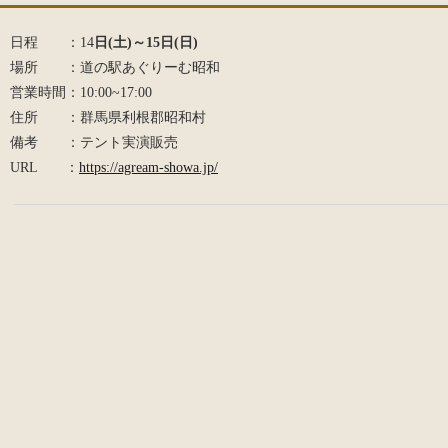
日程 ：14
日(土)～15日(日)
場所 ：道の駅あぐりーむ昭和
営業時間：10:00~17:00
住所 ：群馬県利根郡昭和村
備考 ：テント実演販売
URL ：
https://agream-showa.jp/