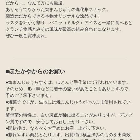
だから…」なんて方にも最適。
ありそうでなかった焼まんじゅうの進化形スナック。
製造元だからできる本物オリジナルな逸品です。
ラスクを細かく割り、バニラ（ミルク）アイスと一緒に食べると
クランチ食感とみその風味が最高の組み合わせになります。
ぜひ一度ご賞味あれ。
■ほたかやからのお願い
●焼まんじゅうらすくは、ほとんど手作業にて行われています。
そのため、形・味などに若干の違いがあることもありますので、
予めご了承下さいませ。
●焼菓子ですが、生地には焼まんじゅうがそのまま使用されてい
ます。
酵母菌の特性上、白い斑点が稀に出ることがありますが、デンプ
ン質ですので、安心してお召し上がり下さい。
●開封後は、なるべくお早めにお召し上がり下さい。
●割れやすい商品となります。出荷時は検品済みのものを出荷致