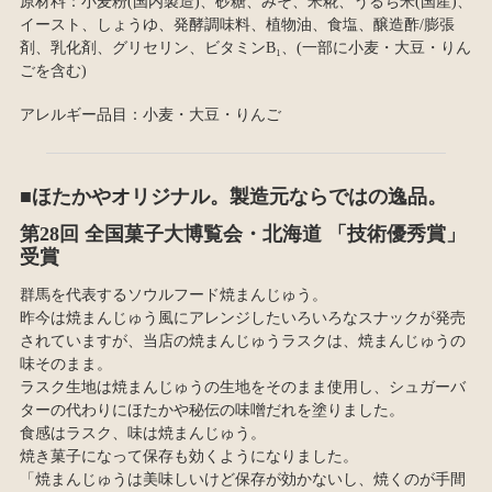
原材料：小麦粉(国内製造)、砂糖、みそ、米糀、うるち米(国産)、
イースト、しょうゆ、発酵調味料、植物油、食塩、醸造酢/膨張
剤、乳化剤、グリセリン、ビタミンB₁、(一部に小麦・大豆・りん
ごを含む)
アレルギー品目：小麦・大豆・りんご
■ほたかやオリジナル。製造元ならではの逸品。
第28回 全国菓子大博覧会・北海道 「技術優秀賞」
受賞
群馬を代表するソウルフード焼まんじゅう。
昨今は焼まんじゅう風にアレンジしたいろいろなスナックが発売
されていますが、当店の焼まんじゅうラスクは、焼まんじゅうの
味そのまま。
ラスク生地は焼まんじゅうの生地をそのまま使用し、シュガーバ
ターの代わりにほたかや秘伝の味噌だれを塗りました。
食感はラスク、味は焼まんじゅう。
焼き菓子になって保存も効くようになりました。
「焼まんじゅうは美味しいけど保存が効かないし、焼くのが手間